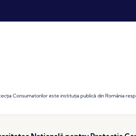
ecția Consumatorilor este instituția publică din România resp
oritatea Națională pentru Protecția Co