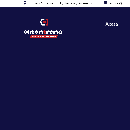
Strada Serelor nr 31, Bascov , Romania
office@elito
Acasa